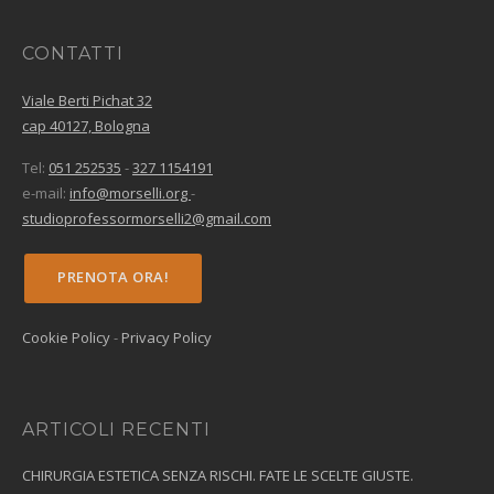
CONTATTI
Viale Berti Pichat 32
cap 40127, Bologna
Tel:
051 252535
-
327 1154191
e-mail:
info@morselli.org
-
studioprofessormorselli2@gmail.com
PRENOTA ORA!
Cookie Policy
-
Privacy Policy
ARTICOLI RECENTI
CHIRURGIA ESTETICA SENZA RISCHI. FATE LE SCELTE GIUSTE.