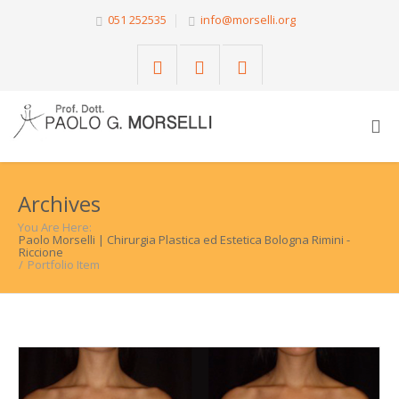
051 252535
info@morselli.org
Archives
You Are Here:
Paolo Morselli | Chirurgia Plastica ed Estetica Bologna Rimini - 
Riccione
/
Portfolio Item