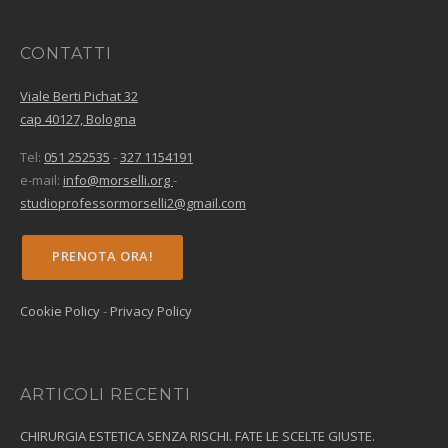
CONTATTI
Viale Berti Pichat 32
cap 40127, Bologna
Tel:
051 252535
-
327 1154191
e-mail:
info@morselli.org
-
studioprofessormorselli2@gmail.com
PRENOTA ORA!
Cookie Policy
-
Privacy Policy
ARTICOLI RECENTI
CHIRURGIA ESTETICA SENZA RISCHI. FATE LE SCELTE GIUSTE.