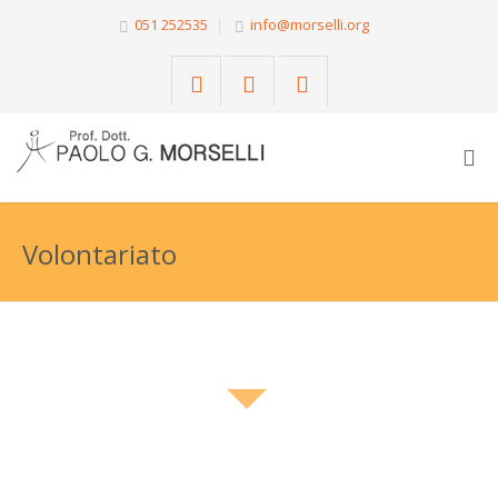
051 252535
info@morselli.org
Volontariato