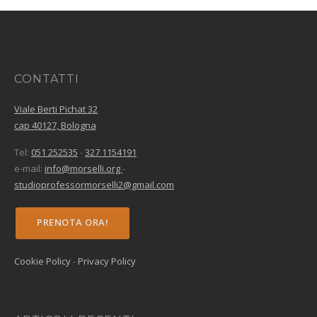
CONTATTI
Viale Berti Pichat 32
cap 40127, Bologna
Tel:
051 252535
-
327 1154191
e-mail:
info@morselli.org
-
studioprofessormorselli2@gmail.com
PRENOTA ORA!
Cookie Policy
-
Privacy Policy