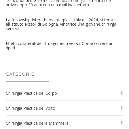
“Si ricorda di me Prof?” Un rinnovato ringraziamento che
arriva dopo 30 anni con una mail inaspettata.
La followship Interethnos Interplast Italy del 2024, si terrà
all’Istituto Rizzoli di Bologna. Vincitrice una giovane chirurga
keniota.
Effetti collaterali dei dimagrimenti veloci. Come correre ai
ripari
CATEGORIE
Chirurgia Plastica del Corpo
Chirurgia Plastica del Volto
Chirurgia Plastica della Mammella