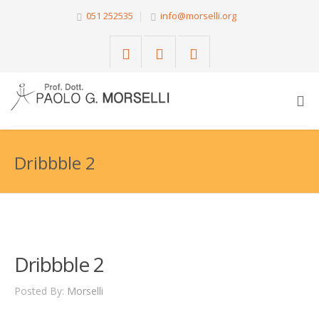
051 252535
info@morselli.org
Dribbble 2
Dribbble 2
Posted By:
Morselli