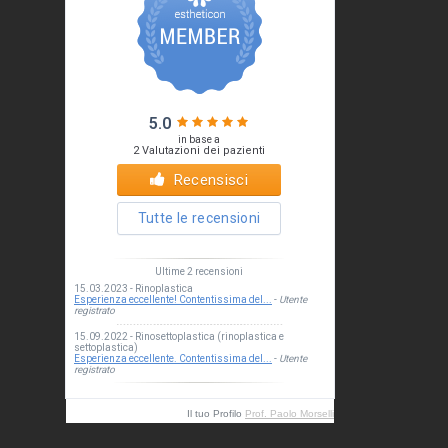
Il tuo Profilo
Prof. Paolo Morselli