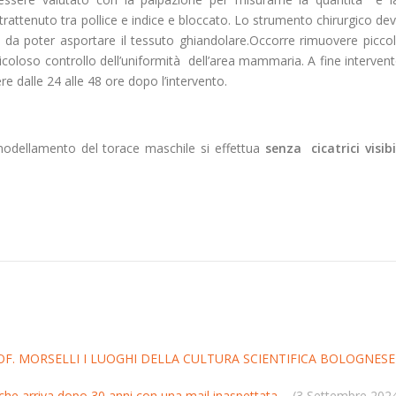
rattenuto tra pollice e indice e bloccato. Lo strumento chirurgico de
 da poter asportare il tessuto ghiandolare.Occorre rimuovere picco
icoloso controllo dell’uniformità dell’area mammaria. A fine interven
dalle 24 alle 48 ore dopo l’intervento.
imodellamento del torace maschile si effettua
senza cicatrici visibi
F. MORSELLI I LUOGHI DELLA CULTURA SCIENTIFICA BOLOGNESE
che arriva dopo 30 anni con una mail inaspettata.
(3 Settembre 202