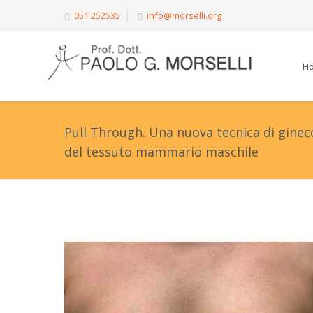
051 252535
info@morselli.org
H
Pull Through. Una nuova tecnica di ginec
del tessuto mammario maschile