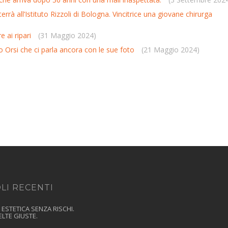
terrà all’Istituto Rizzoli di Bologna. Vincitrice una giovane chirurga
e ai ripari
(31 Maggio 2024)
o Orsi che ci parla ancora con le sue foto
(21 Maggio 2024)
LI RECENTI
ELTE GIUSTE.