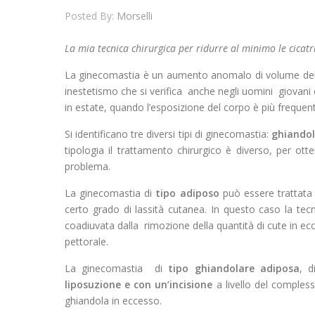
Posted By:
Morselli
La mia tecnica chirurgica per ridurre al minimo le cicatri
La ginecomastia è un aumento anomalo di volume del 
inestetismo che si verifica anche negli uomini giovani c
in estate, quando l’esposizione del corpo è più frequen
Si identificano tre diversi tipi di ginecomastia:
ghiandola
tipologia il trattamento chirurgico è diverso, per otte
problema.
La ginecomastia di
tipo adiposo
può essere trattat
certo grado di lassità cutanea. In questo caso la tec
coadiuvata dalla rimozione della quantità di cute in ecce
pettorale.
La ginecomastia di
tipo
ghiandolare adiposa
, 
liposuzione e con un’incisione
a livello del comples
ghiandola in eccesso.