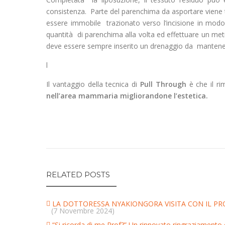
consistenza. Parte del parenchima da asportare viene t
essere immobile trazionato verso l’incisione in modo
quantità di parenchima alla volta ed effettuare un met
deve essere sempre inserito un drenaggio da mantenere 
l
Il vantaggio della tecnica di
Pull Through
è che il r
nell’area mammaria migliorandone l’estetica.
RELATED POSTS
LA DOTTORESSA NYAKIONGORA VISITA CON IL PRO
(7 Novembre 2024)
“Si ricorda di me Prof?” Un rinnovato ringraziamento 