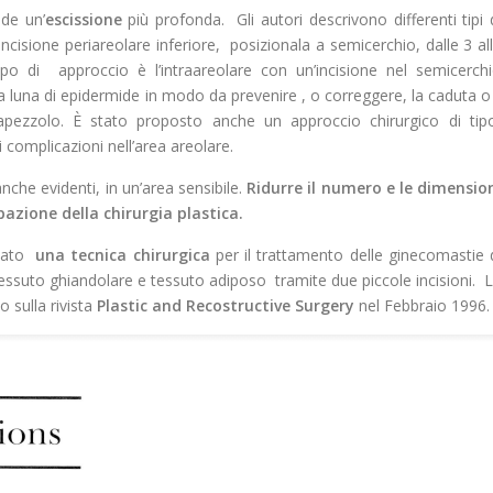
ede un’
escissione
più profonda. Gli autori descrivono differenti tipi 
cisione periareolare inferiore, posizionala a semicerchio, dalle 3 al
o tipo di approccio è l’intraareolare con un’incisione nel semicerch
 luna di epidermide in modo da prevenire , o correggere, la caduta o 
pezzolo. È stato proposto anche un approccio chirurgico di ti
i complicazioni nell’area areolare.
anche evidenti, in un’area sensibile.
Ridurre il numero e le dimensio
pazione della chirurgia plastica.
ideato
una tecnica chirurgica
per il trattamento delle ginecomastie 
tessuto ghiandolare e tessuto adiposo tramite due piccole incisioni. 
o sulla rivista
Plastic and Recostructive Surgery
nel Febbraio 1996.