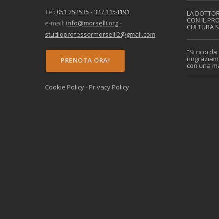
Tel:
051 252535
-
327 1154191
LA DOTTORESSA NYAKIONGORA VISITA
CON IL PRO
e-mail:
info@morselli.org
-
CULTURA S
studioprofessormorselli2@gmail.com
“Si ricorda di me Prof?” Un rinnovato
ringraziam
PRENOTA ORA!
con una ma
Cookie Policy
-
Privacy Policy