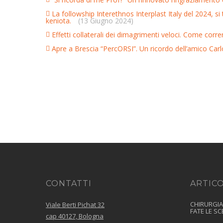
La followship Interethnos Interplast Italy del 2024, si 
keniota.
(13 Giugno 2024)
Effetti collaterali dei dimagrimenti veloci. Come correr
Apre a Brescia “PercORSI”. Un ricordo dell’amico Carl
CONTATTI
ARTICO
CHIRURGIA ESTETICA SENZA RISCHI.
Viale Berti Pichat 32
FATE LE SC
cap 40127, Bologna