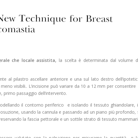
rale che locale assistita,
la scelta è determinata dal volume 
e al pilastro ascellare anteriore e una sul lato destro dell’ipoteti
meno visibili.. L’incisione può variare da 10 a 12 mm per consentire 
e, primo passaggio dell’intervento.
dellando il contorno periferico e isolando il tessuto ghiandolare, 
iposuzione, usando la cannula e passando ad un piano più profondo, 
servando la fascia pettorale e un sottile strato di tessuto mammar
 essere valutato con la palpazione per misurarne la quantità e 