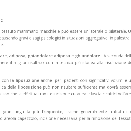
ci
tessuto mammario maschile e può essere unilaterale o bilaterale. 
ausando gravi disagi psicologici in situazioni aggregative, in palestra
te.
re, adiposa, ghiandolare adiposa e ghiandolare.
A seconda del
nere il miglior risultato con la tecnica più idonea alla risoluzione d
a con
la liposuzione
anche per pazienti con significativi volumi e 
nica della
liposuzione
può non risultare sufficiente ma dovrà esse
sso che si effettua tramite incisione cutanea e lascia cicatrici nell’ar
di gran lunga
la più frequente
, viene generalmente trattata c
so areola capezzolo, incisione necessaria per la rimozione del tessu