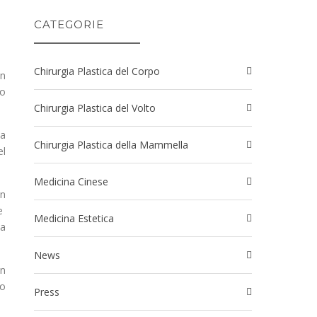
CATEGORIE
Chirurgia Plastica del Corpo
Un
 o
Chirurgia Plastica del Volto
la
Chirurgia Plastica della Mammella
el
Medicina Cinese
un
re
Medicina Estetica
ea
News
on
to
Press