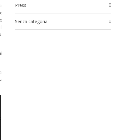
Press
di
le
io
Senza categoria
il
po
ni
di
La